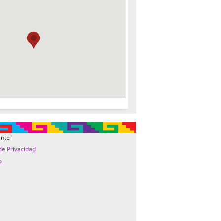
ante
 de Privacidad
o