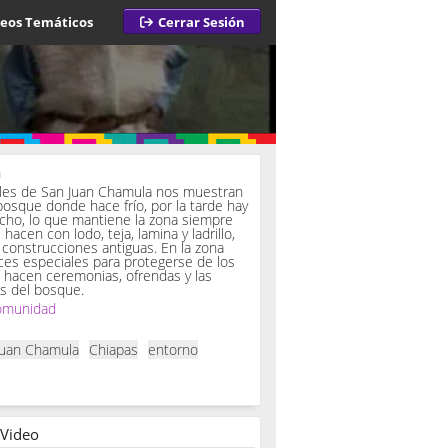
deos Temáticos
Cerrar Sesión
a
iles de San Juan Chamula nos muestran
bosque donde hace frío, por la tarde hay
ucho, lo que mantiene la zona siempre
hacen con lodo, teja, lamina y ladrillo,
onstrucciones antiguas. En la zona
es especiales para protegerse de los
í hacen ceremonias, ofrendas y las
s del bosque.
omunidad
Juan Chamula
Chiapas
entorno
 Video