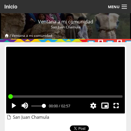
Inicio
MENU
Acerca de
Ventana a mi comunidad
San Juan Chamula
Videos Temáticos
/
Ventana a mi comunidad
Cerrar Sesión
00:00
/
02:57
San Juan Chamula