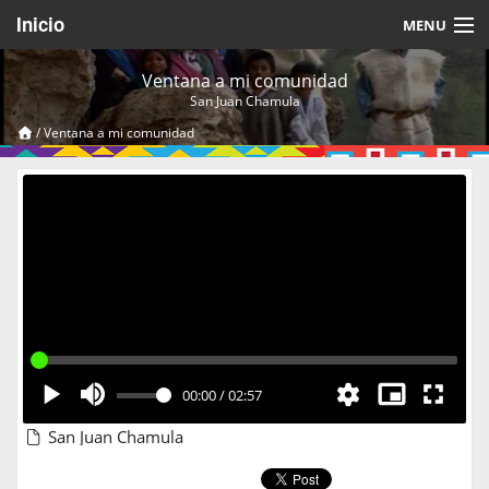
Inicio
MENU
Acerca de
Ventana a mi comunidad
San Juan Chamula
Videos Temáticos
/
Ventana a mi comunidad
Cerrar Sesión
00:00
/
02:57
San Juan Chamula