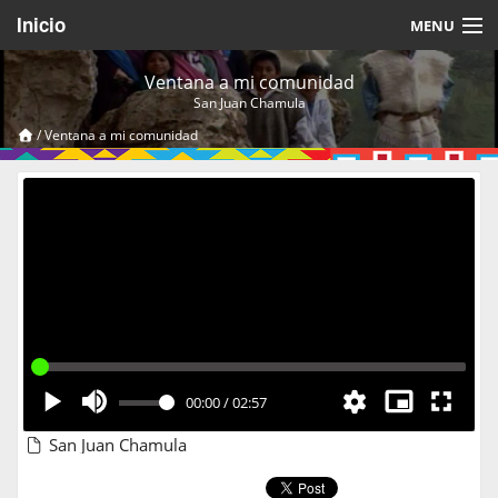
Inicio
MENU
Acerca de
Ventana a mi comunidad
San Juan Chamula
Videos Temáticos
/
Ventana a mi comunidad
Cerrar Sesión
00:00
/
02:57
San Juan Chamula