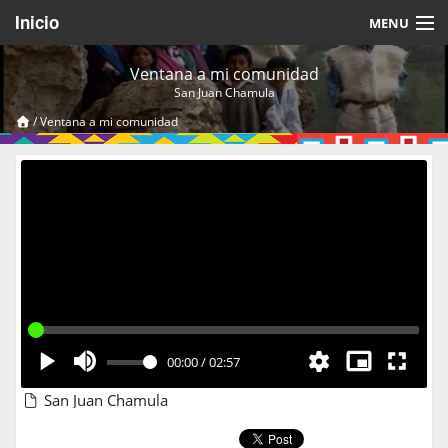
Inicio
MENU
Acerca de
Ventana a mi comunidad
San Juan Chamula
Videos Temáticos
/
Ventana a mi comunidad
Cerrar Sesión
00:00
/
02:57
San Juan Chamula