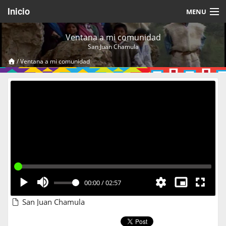
Inicio
MENU
Acerca de
Ventana a mi comunidad
San Juan Chamula
Videos Temáticos
/
Ventana a mi comunidad
Cerrar Sesión
00:00
/
02:57
San Juan Chamula