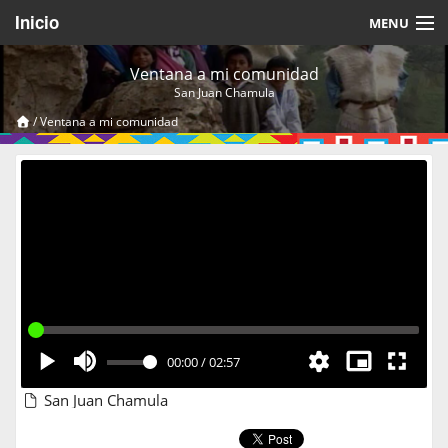
Inicio
MENU
Acerca de
Ventana a mi comunidad
San Juan Chamula
Videos Temáticos
/
Ventana a mi comunidad
Cerrar Sesión
00:00
/
02:57
San Juan Chamula