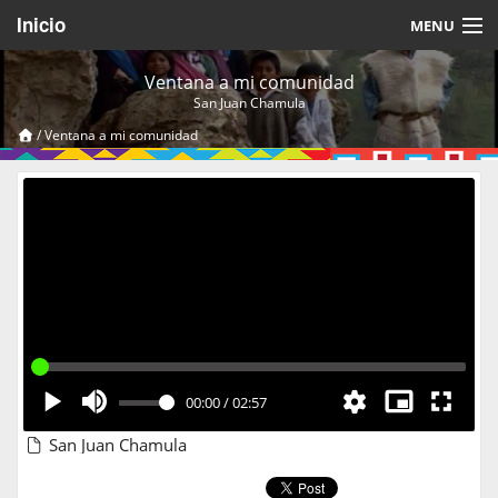
Inicio
MENU
Acerca de
Ventana a mi comunidad
San Juan Chamula
Videos Temáticos
/
Ventana a mi comunidad
Cerrar Sesión
00:00
/
02:57
San Juan Chamula