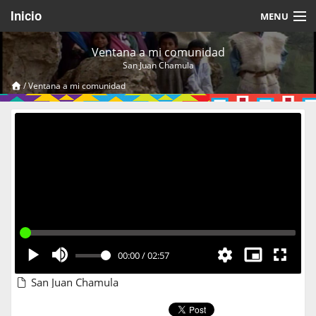
Inicio
MENU
Acerca de
Ventana a mi comunidad
San Juan Chamula
Videos Temáticos
/
Ventana a mi comunidad
Cerrar Sesión
00:00
/
02:57
San Juan Chamula