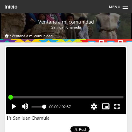
Inicio
MENU
Acerca de
Ventana a mi comunidad
San Juan Chamula
Videos Temáticos
/
Ventana a mi comunidad
Cerrar Sesión
00:00
/
02:57
San Juan Chamula