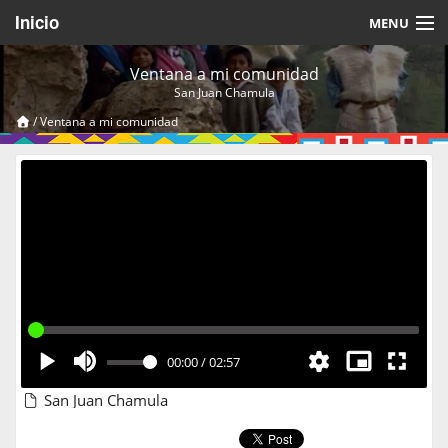
Inicio
MENU
Acerca de
Ventana a mi comunidad
San Juan Chamula
Videos Temáticos
/
Ventana a mi comunidad
Cerrar Sesión
00:00
/
02:57
San Juan Chamula