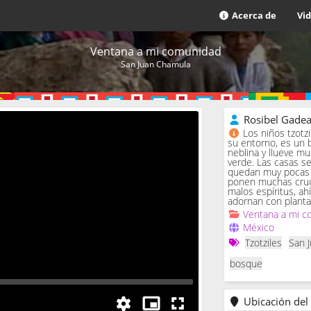
Acerca de
Vi
Ventana a mi comunidad
San Juan Chamula
Rosibel Gade
Los niños tzotz
su entorno, es un 
neblina y llueve m
verde. Las casas se 
quedan muy pocas c
ponen muchas cruc
malos espíritus, ah
adornan con planta
Ventana a mi c
México
Tzotziles
San 
bosque
Ubicación del