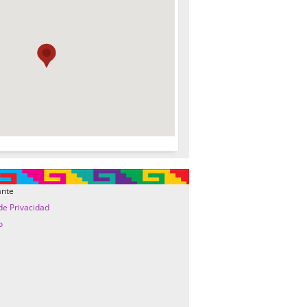
ante
 de Privacidad
o