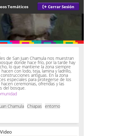
deos Temáticos
Cerrar Sesión
a
iles de San Juan Chamula nos muestran
bosque donde hace frío, por la tarde hay
ucho, lo que mantiene la zona siempre
hacen con lodo, teja, lamina y ladrillo,
onstrucciones antiguas. En la zona
es especiales para protegerse de los
í hacen ceremonias, ofrendas y las
s del bosque.
omunidad
Juan Chamula
Chiapas
entorno
 Video