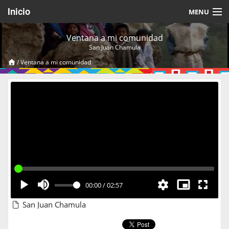
Inicio
MENU
Acerca de
Ventana a mi comunidad
San Juan Chamula
Videos Temáticos
/
Ventana a mi comunidad
Cerrar Sesión
00:00
/
02:57
San Juan Chamula