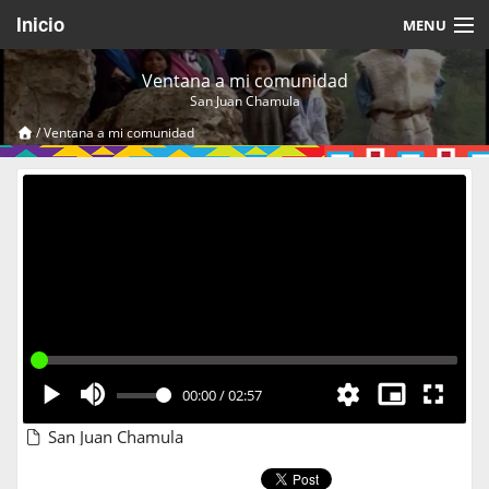
Inicio
MENU
Acerca de
Ventana a mi comunidad
San Juan Chamula
Videos Temáticos
/
Ventana a mi comunidad
Cerrar Sesión
00:00
/
02:57
San Juan Chamula