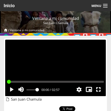
Inicio
MENU
Acerca de
Ventana a mi comunidad
San Juan Chamula
Videos Temáticos
/
Ventana a mi comunidad
Cerrar Sesión
00:00
/
02:57
San Juan Chamula