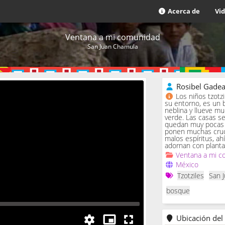
Acerca de
Vi
Ventana a mi comunidad
San Juan Chamula
Rosibel Gade
Los niños tzotz
su entorno, es un 
neblina y llueve m
verde. Las casas se 
quedan muy pocas c
ponen muchas cruc
malos espíritus, ah
adornan con planta
Ventana a mi c
México
Tzotziles
San 
bosque
Ubicación del