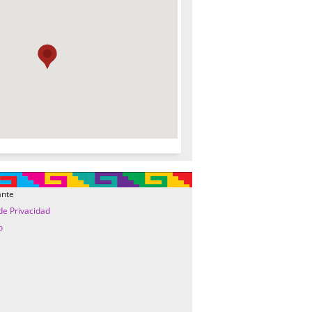
ante
 de Privacidad
o