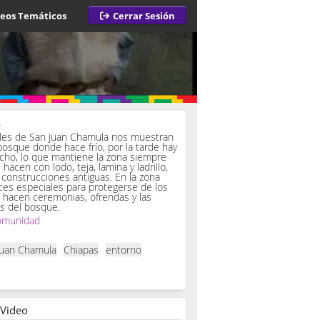
deos Temáticos
Cerrar Sesión
a
iles de San Juan Chamula nos muestran
bosque donde hace frío, por la tarde hay
ucho, lo que mantiene la zona siempre
hacen con lodo, teja, lamina y ladrillo,
onstrucciones antiguas. En la zona
es especiales para protegerse de los
í hacen ceremonias, ofrendas y las
s del bosque.
omunidad
Juan Chamula
Chiapas
entorno
 Video