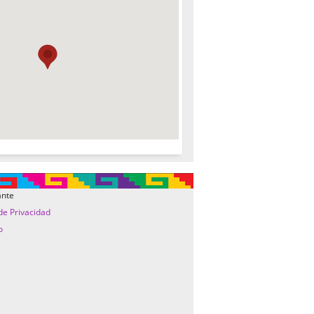
ante
 de Privacidad
o