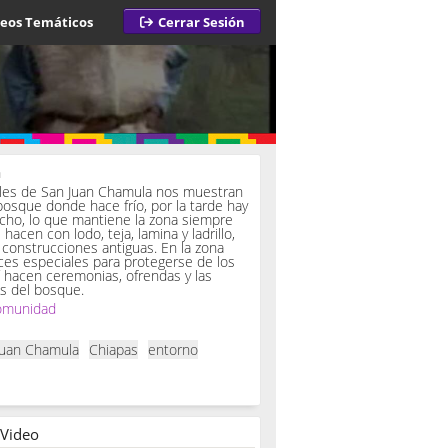
deos Temáticos
Cerrar Sesión
a
iles de San Juan Chamula nos muestran
bosque donde hace frío, por la tarde hay
ucho, lo que mantiene la zona siempre
hacen con lodo, teja, lamina y ladrillo,
onstrucciones antiguas. En la zona
es especiales para protegerse de los
í hacen ceremonias, ofrendas y las
s del bosque.
omunidad
Juan Chamula
Chiapas
entorno
 Video