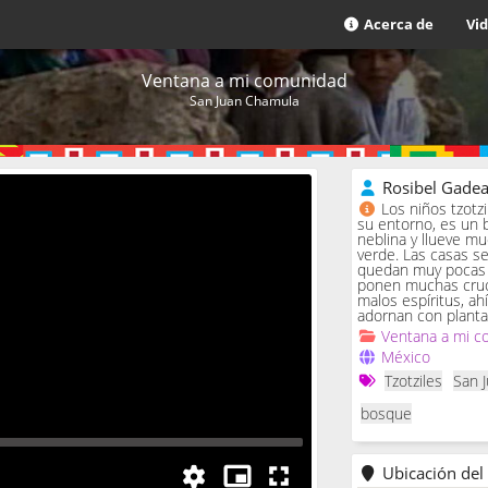
Acerca de
Vi
Ventana a mi comunidad
San Juan Chamula
Rosibel Gade
Los niños tzotz
su entorno, es un 
neblina y llueve m
verde. Las casas se 
quedan muy pocas c
ponen muchas cruc
malos espíritus, ah
adornan con planta
Ventana a mi c
México
Tzotziles
San 
bosque
Ubicación del