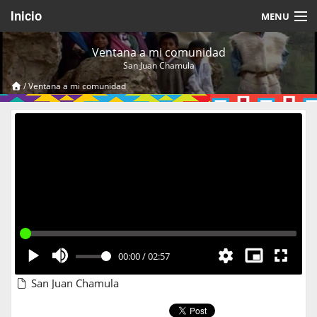
Inicio
MENU
Acerca de
Ventana a mi comunidad
San Juan Chamula
Videos Temáticos
/
Ventana a mi comunidad
Cerrar Sesión
00:00
/
02:57
San Juan Chamula