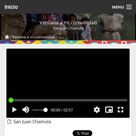
Inicio
MENU
Acerca de
Ventana a mi comunidad
San Juan Chamula
Videos Temáticos
/
Ventana a mi comunidad
Cerrar Sesión
00:00
/
02:57
San Juan Chamula