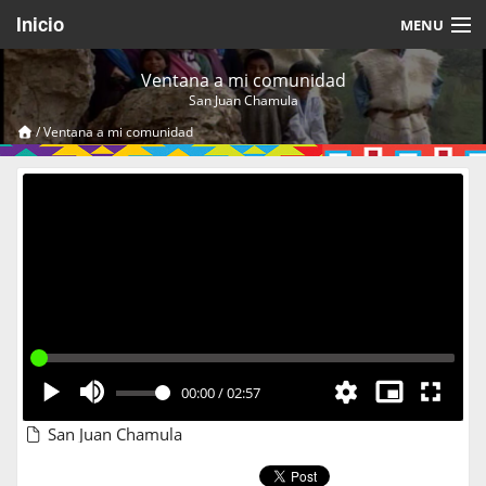
Inicio
MENU
Acerca de
Ventana a mi comunidad
San Juan Chamula
Videos Temáticos
/
Ventana a mi comunidad
Cerrar Sesión
00:00
/
02:57
San Juan Chamula