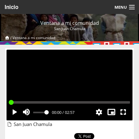
Inicio
MENU
Acerca de
Ventana a mi comunidad
San Juan Chamula
Videos Temáticos
/
Ventana a mi comunidad
Cerrar Sesión
00:00
/
02:57
San Juan Chamula