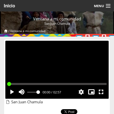
Inicio
MENU
Acerca de
Ventana a mi comunidad
San Juan Chamula
Videos Temáticos
/
Ventana a mi comunidad
Cerrar Sesión
00:00
/
02:57
San Juan Chamula