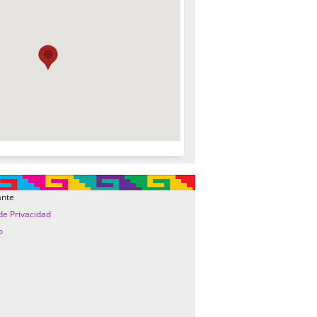
ante
 de Privacidad
o