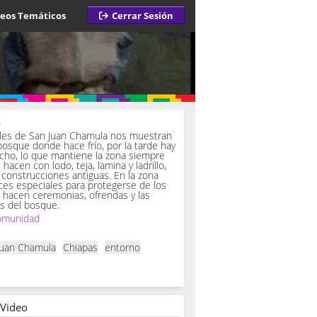
deos Temáticos
Cerrar Sesión
a
iles de San Juan Chamula nos muestran
bosque donde hace frío, por la tarde hay
ucho, lo que mantiene la zona siempre
hacen con lodo, teja, lamina y ladrillo,
onstrucciones antiguas. En la zona
es especiales para protegerse de los
í hacen ceremonias, ofrendas y las
s del bosque.
omunidad
Juan Chamula
Chiapas
entorno
 Video