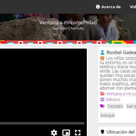
Acerca de
Vi
Ventana a mi comunidad
San Juan Chamula
Rosibel Gade
Los niños tzotz
su entorno, es un 
neblina y llueve m
verde. Las casas se 
quedan muy pocas c
ponen muchas cruc
malos espíritus, ah
adornan con planta
Ventana a mi c
México
Tzotziles
San 
bosque
Ubicación del