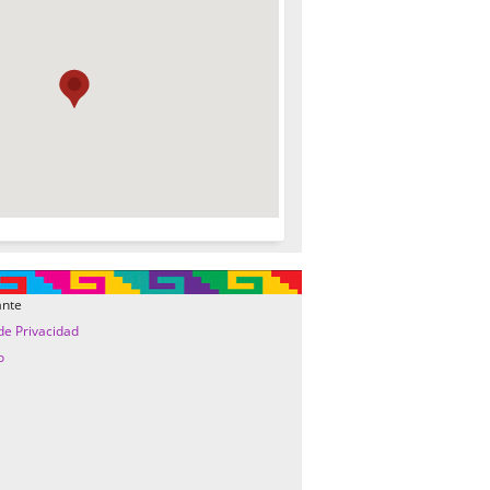
ante
 de Privacidad
o