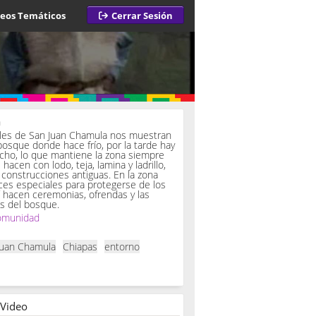
deos Temáticos
Cerrar Sesión
a
iles de San Juan Chamula nos muestran
bosque donde hace frío, por la tarde hay
ucho, lo que mantiene la zona siempre
hacen con lodo, teja, lamina y ladrillo,
onstrucciones antiguas. En la zona
es especiales para protegerse de los
í hacen ceremonias, ofrendas y las
s del bosque.
omunidad
Juan Chamula
Chiapas
entorno
 Video