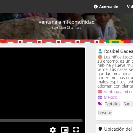
Acerca de
Vi
Ventana a mi comunidad
San Juan Chamula
Rosibel Gade
Los niños tzotz
su entorno, es un 
neblina y llueve m
verde. Las casas se 
quedan muy pocas c
ponen muchas cruc
malos espíritus, ah
adornan con planta
Ventana a mi c
México
Tzotziles
San 
bosque
Ubicación del