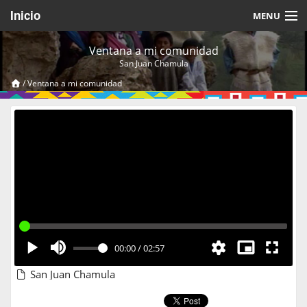
Inicio
MENU
Acerca de
Ventana a mi comunidad
San Juan Chamula
Videos Temáticos
/
Ventana a mi comunidad
Cerrar Sesión
00:00
/
02:57
San Juan Chamula