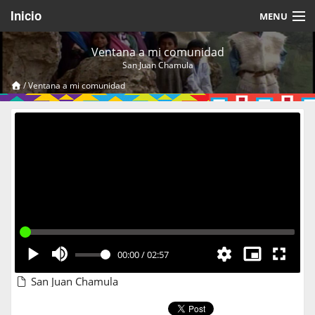
Inicio
MENU
Acerca de
Ventana a mi comunidad
San Juan Chamula
Videos Temáticos
/
Ventana a mi comunidad
Cerrar Sesión
00:00
/
02:57
San Juan Chamula