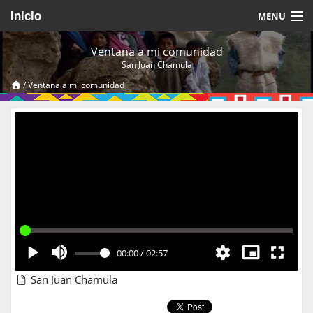
Inicio
MENU
Acerca de
Ventana a mi comunidad
San Juan Chamula
Videos Temáticos
/
Ventana a mi comunidad
Cerrar Sesión
00:00
/
02:57
San Juan Chamula