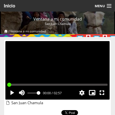
Inicio
MENU
Acerca de
Ventana a mi comunidad
San Juan Chamula
Videos Temáticos
/
Ventana a mi comunidad
Cerrar Sesión
00:00
/
02:57
San Juan Chamula