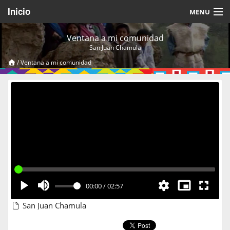
Inicio
MENU
Acerca de
Ventana a mi comunidad
San Juan Chamula
Videos Temáticos
/
Ventana a mi comunidad
Cerrar Sesión
00:00
/
02:57
San Juan Chamula