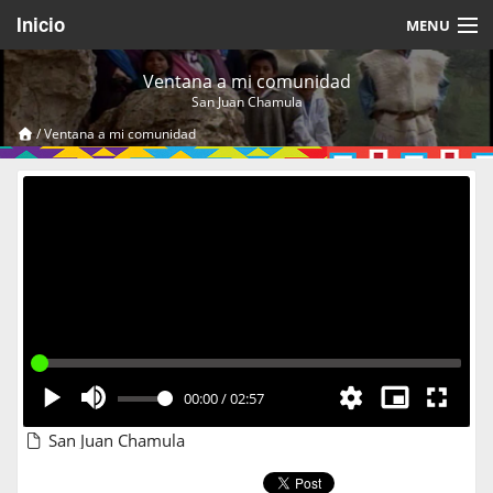
Inicio
MENU
Acerca de
Ventana a mi comunidad
San Juan Chamula
Videos Temáticos
/
Ventana a mi comunidad
Cerrar Sesión
00:00
/
02:57
San Juan Chamula