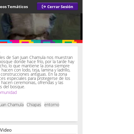
deos Temáticos
Cerrar Sesión
a
iles de San Juan Chamula nos muestran
bosque donde hace frío, por la tarde hay
ucho, lo que mantiene la zona siempre
hacen con lodo, teja, lamina y ladrillo,
onstrucciones antiguas. En la zona
es especiales para protegerse de los
í hacen ceremonias, ofrendas y las
s del bosque.
omunidad
Juan Chamula
Chiapas
entorno
 Video