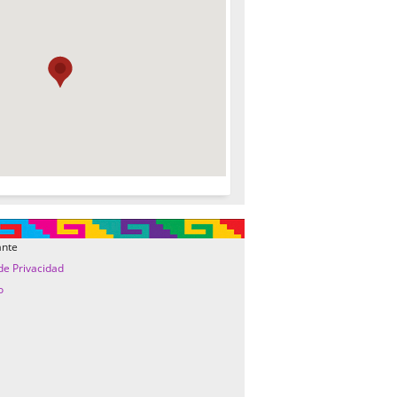
ante
 de Privacidad
o