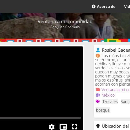
Acerca de
Vi
Ventana a mi comunidad
San Juan Chamula
Rosibel Gade
Los niños tzotz
su entorno, es un 
neblina y llueve m
verde. Las casas se 
quedan muy pocas c
ponen muchas cruc
malos espíritus, ah
adornan con planta
Ventana a mi c
México
Tzotziles
San 
bosque
Ubicación del