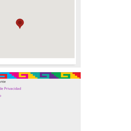
ante
 de Privacidad
o