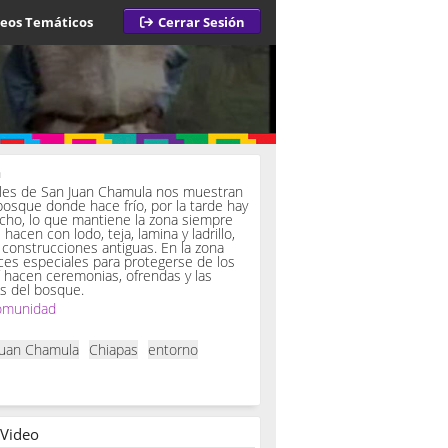
deos Temáticos
Cerrar Sesión
a
iles de San Juan Chamula nos muestran
bosque donde hace frío, por la tarde hay
ucho, lo que mantiene la zona siempre
hacen con lodo, teja, lamina y ladrillo,
onstrucciones antiguas. En la zona
es especiales para protegerse de los
í hacen ceremonias, ofrendas y las
s del bosque.
omunidad
Juan Chamula
Chiapas
entorno
 Video