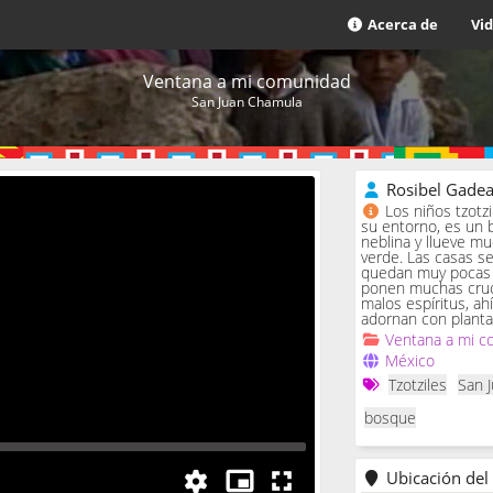
Acerca de
Vi
Ventana a mi comunidad
San Juan Chamula
Rosibel Gade
Los niños tzotz
su entorno, es un 
neblina y llueve m
verde. Las casas se 
quedan muy pocas c
ponen muchas cruc
malos espíritus, ah
adornan con planta
Ventana a mi c
México
Tzotziles
San 
bosque
Ubicación del