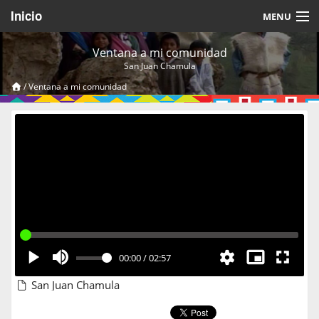
Inicio
MENU
Acerca de
Ventana a mi comunidad
San Juan Chamula
Videos Temáticos
/
Ventana a mi comunidad
Cerrar Sesión
00:00
/
02:57
San Juan Chamula