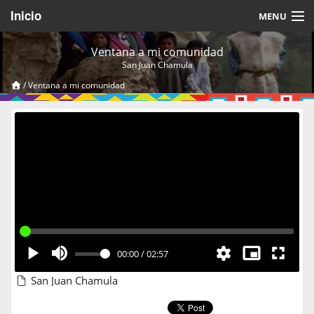
Inicio
MENU
Acerca de
Ventana a mi comunidad
San Juan Chamula
Videos Temáticos
/
Ventana a mi comunidad
Cerrar Sesión
00:00
/
02:57
San Juan Chamula