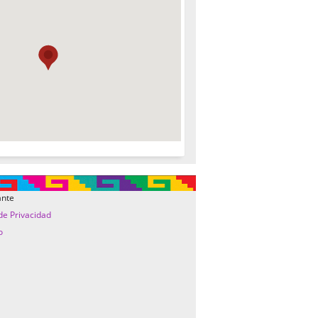
ante
 de Privacidad
o