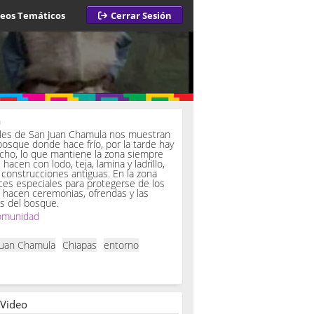
deos Temáticos
Cerrar Sesión
a
iles de San Juan Chamula nos muestran
bosque donde hace frío, por la tarde hay
ucho, lo que mantiene la zona siempre
hacen con lodo, teja, lamina y ladrillo,
onstrucciones antiguas. En la zona
es especiales para protegerse de los
í hacen ceremonias, ofrendas y las
s del bosque.
omunidad
Juan Chamula
Chiapas
entorno
 Video