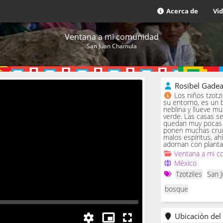
Acerca de
Vi
Ventana a mi comunidad
San Juan Chamula
Rosibel Gade
Los niños tzotz
su entorno, es un 
neblina y llueve m
verde. Las casas se 
quedan muy pocas c
ponen muchas cruc
malos espíritus, ah
adornan con planta
Ventana a mi c
México
Tzotziles
San 
bosque
Ubicación del