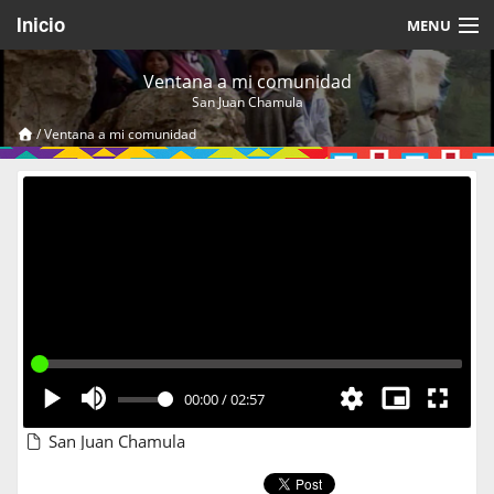
Inicio
MENU
Acerca de
Ventana a mi comunidad
San Juan Chamula
Videos Temáticos
/
Ventana a mi comunidad
Cerrar Sesión
00:00
/
02:57
San Juan Chamula