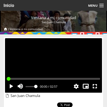
Inicio
MENU
Acerca de
Ventana a mi comunidad
San Juan Chamula
Videos Temáticos
/
Ventana a mi comunidad
Cerrar Sesión
00:00
/
02:57
San Juan Chamula