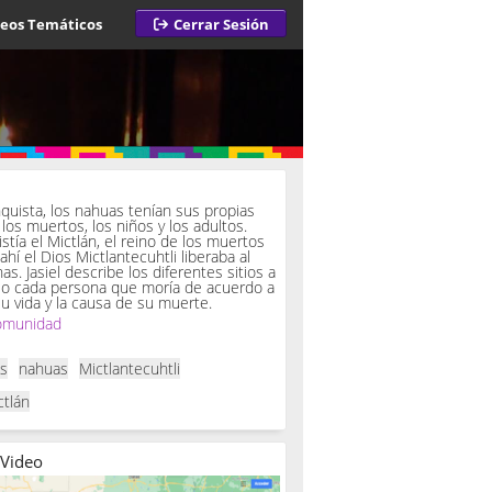
deos Temáticos
Cerrar Sesión
a
quista, los nahuas tenían sus propias
los muertos, los niños y los adultos.
istía el Mictlán, el reino de los muertos
 ahí el Dios Mictlantecuhtli liberaba al
. Jasiel describe los diferentes sitios a
so cada persona que moría de acuerdo a
u vida y la causa de su muerte.
omunidad
as
nahuas
Mictlantecuhtli
ctlán
 Video