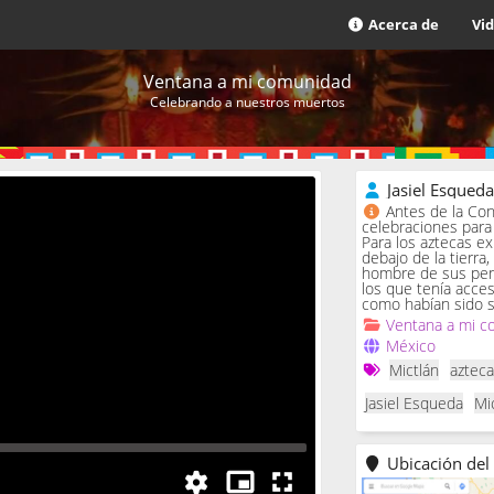
Acerca de
Vi
Ventana a mi comunidad
Celebrando a nuestros muertos
Jasiel Esqued
Antes de la Con
celebraciones para 
Para los aztecas ex
debajo de la tierra,
hombre de sus penas
los que tenía acce
como habían sido s
Ventana a mi c
México
Mictlán
aztec
Jasiel Esqueda
Mi
Ubicación del