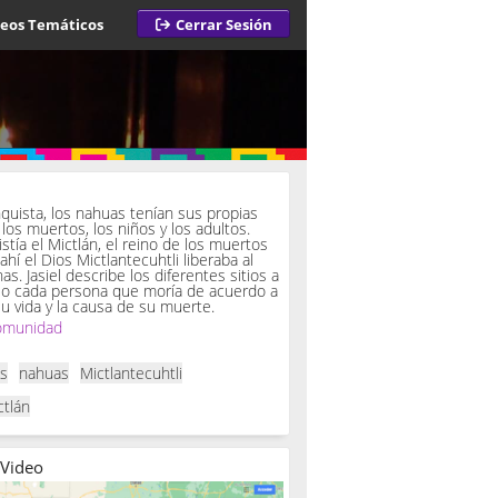
deos Temáticos
Cerrar Sesión
a
quista, los nahuas tenían sus propias
los muertos, los niños y los adultos.
istía el Mictlán, el reino de los muertos
 ahí el Dios Mictlantecuhtli liberaba al
. Jasiel describe los diferentes sitios a
so cada persona que moría de acuerdo a
u vida y la causa de su muerte.
omunidad
as
nahuas
Mictlantecuhtli
ctlán
 Video