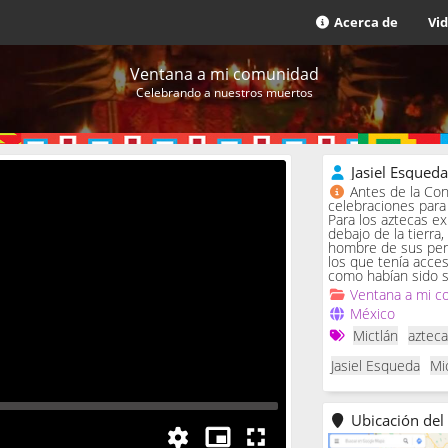
Acerca de
Vi
Ventana a mi comunidad
Celebrando a nuestros muertos
Jasiel Esqued
Antes de la Con
celebraciones para 
Para los aztecas ex
debajo de la tierra,
hombre de sus penas
los que tenía acce
como habían sido s
Ventana a mi c
México
Mictlán
aztec
Jasiel Esqueda
Mi
Ubicación del