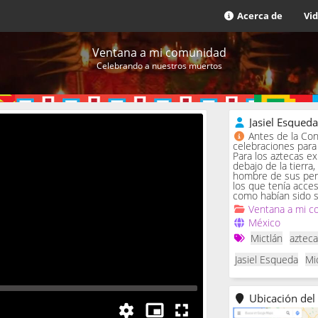
Acerca de
Vi
Ventana a mi comunidad
Celebrando a nuestros muertos
Jasiel Esqued
Antes de la Con
celebraciones para 
Para los aztecas ex
debajo de la tierra,
hombre de sus penas
los que tenía acce
como habían sido s
Ventana a mi c
México
Mictlán
aztec
Jasiel Esqueda
Mi
Ubicación del