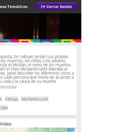
deos Temáticos
Cerrar Sesión
a
quista, los nahuas tenían sus propias
los muertos, los niños y los adultos.
istía el Mictlán, el reino de los muertos
 ahí el Dios Mictlantecuhtli liberaba al
. Jasiel describe los diferentes sitios a
so cada persona que moría de acuerdo a
u vida y la causa de su muerte.
omunidad
as
nahuas
Mictlantecuhtli
ctlán
 Video