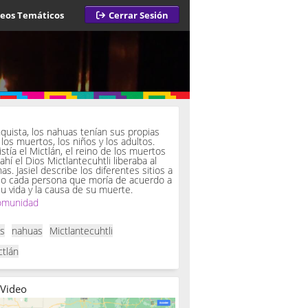
deos Temáticos
Cerrar Sesión
a
quista, los nahuas tenían sus propias
los muertos, los niños y los adultos.
istía el Mictlán, el reino de los muertos
 ahí el Dios Mictlantecuhtli liberaba al
. Jasiel describe los diferentes sitios a
so cada persona que moría de acuerdo a
u vida y la causa de su muerte.
omunidad
as
nahuas
Mictlantecuhtli
ctlán
 Video