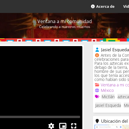
Acerca de
Vi
Ventana a mi comunidad
Celebrando a nuestros muertos
Jasiel Esqued
Antes de la Con
celebraciones para 
Para los aztecas ex
debajo de la tierra,
hombre de sus penas
los que tenía acce
como habían sido s
Ventana a mi c
México
Mictlán
aztec
Jasiel Esqueda
Mi
Ubicación del