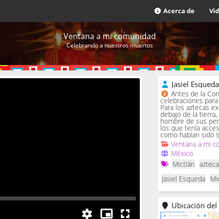
Acerca de
Vi
Ventana a mi comunidad
Celebrando a nuestros muertos
Jasiel Esqued
Antes de la Con
celebraciones para 
Para los aztecas ex
debajo de la tierra,
hombre de sus penas
los que tenía acce
como habían sido s
Ventana a mi c
México
Mictlán
aztec
Jasiel Esqueda
Mi
Ubicación del