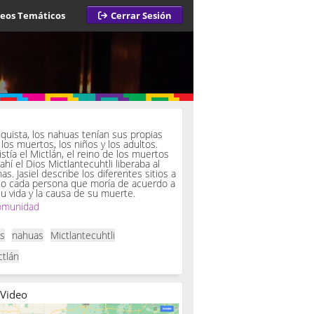
deos Temáticos
Cerrar Sesión
a
quista, los nahuas tenían sus propias
los muertos, los niños y los adultos.
istía el Mictlán, el reino de los muertos
 ahí el Dios Mictlantecuhtli liberaba al
. Jasiel describe los diferentes sitios a
so cada persona que moría de acuerdo a
u vida y la causa de su muerte.
omunidad
as
nahuas
Mictlantecuhtli
ctlán
 Video