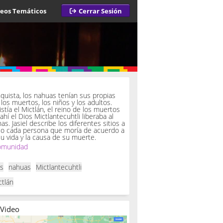
deos Temáticos
Cerrar Sesión
a
quista, los nahuas tenían sus propias
los muertos, los niños y los adultos.
istía el Mictlán, el reino de los muertos
 ahí el Dios Mictlantecuhtli liberaba al
. Jasiel describe los diferentes sitios a
so cada persona que moría de acuerdo a
u vida y la causa de su muerte.
omunidad
as
nahuas
Mictlantecuhtli
ctlán
 Video