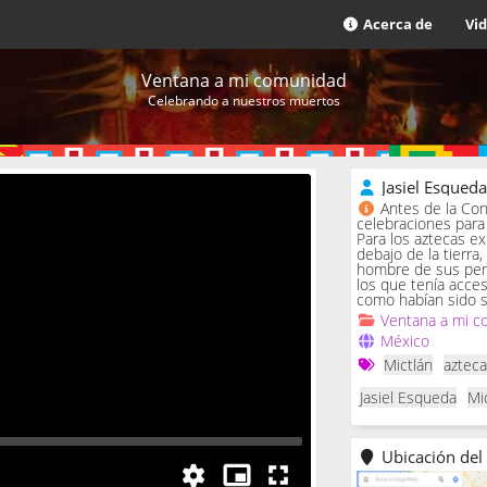
Acerca de
Vi
Ventana a mi comunidad
Celebrando a nuestros muertos
Jasiel Esqued
Antes de la Con
celebraciones para 
Para los aztecas ex
debajo de la tierra,
hombre de sus penas
los que tenía acce
como habían sido s
Ventana a mi c
México
Mictlán
aztec
Jasiel Esqueda
Mi
Ubicación del