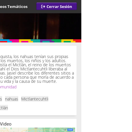
deos Temáticos
Cerrar Sesión
a
quista, los nahuas tenían sus propias
los muertos, los niños y los adultos.
istía el Mictlán, el reino de los muertos
 ahí el Dios Mictlantecuhtli liberaba al
. Jasiel describe los diferentes sitios a
so cada persona que moría de acuerdo a
u vida y la causa de su muerte.
omunidad
as
nahuas
Mictlantecuhtli
ctlán
 Video