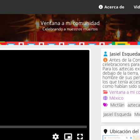
Acerca de
Vi
Ventana a mi comunidad
Celebrando a nuestros muertos
Jasiel Esqued
Antes de la Con
celebraciones para 
Para los aztecas ex
debajo de la tierra,
hombre de sus penas
los que tenía acce
como habían sido s
Ventana a mi c
México
Mictlán
aztec
Jasiel Esqueda
Mi
Ubicación del