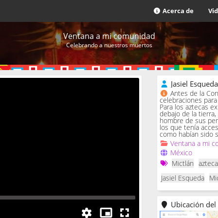
Acerca de
Vi
Ventana a mi comunidad
Celebrando a nuestros muertos
Jasiel Esqued
Antes de la Con
celebraciones para 
Para los aztecas ex
debajo de la tierra,
hombre de sus penas
los que tenía acce
como habían sido s
Ventana a mi c
México
Mictlán
aztec
Jasiel Esqueda
Mi
Ubicación del