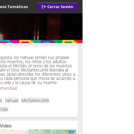
deos Temáticos
Cerrar Sesión
a
quista, los nahuas tenían sus propias
los muertos, los niños y los adultos.
istía el Mictlán, el reino de los muertos
 ahí el Dios Mictlantecuhtli liberaba al
. Jasiel describe los diferentes sitios a
so cada persona que moría de acuerdo a
u vida y la causa de su muerte.
omunidad
as
nahuas
Mictlantecuhtli
ctlán
 Video