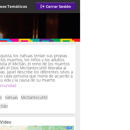
deos Temáticos
Cerrar Sesión
a
quista, los nahuas tenían sus propias
los muertos, los niños y los adultos.
istía el Mictlán, el reino de los muertos
 ahí el Dios Mictlantecuhtli liberaba al
. Jasiel describe los diferentes sitios a
so cada persona que moría de acuerdo a
u vida y la causa de su muerte.
omunidad
as
nahuas
Mictlantecuhtli
ctlán
 Video