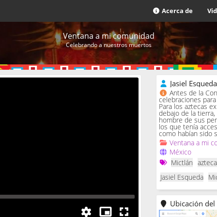
Acerca de
Vi
Ventana a mi comunidad
Celebrando a nuestros muertos
Jasiel Esqued
Antes de la Con
celebraciones para 
Para los aztecas ex
debajo de la tierra,
hombre de sus penas
los que tenía acce
como habían sido s
Ventana a mi c
México
Mictlán
aztec
Jasiel Esqueda
Mi
Ubicación del