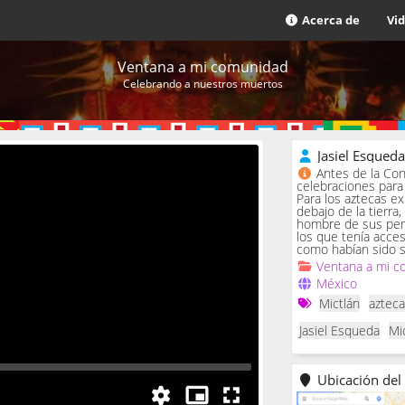
Acerca de
Vi
Ventana a mi comunidad
Celebrando a nuestros muertos
Jasiel Esqued
Antes de la Con
celebraciones para 
Para los aztecas ex
debajo de la tierra,
hombre de sus penas
los que tenía acce
como habían sido s
Ventana a mi c
México
Mictlán
aztec
Jasiel Esqueda
Mi
Ubicación del