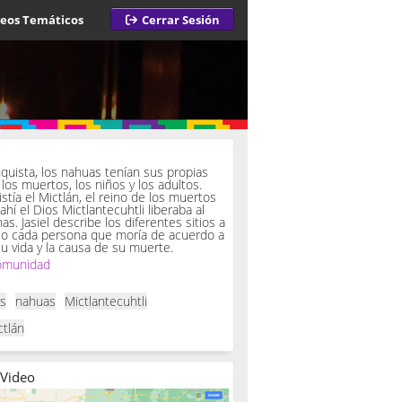
deos Temáticos
Cerrar Sesión
a
quista, los nahuas tenían sus propias
los muertos, los niños y los adultos.
istía el Mictlán, el reino de los muertos
 ahí el Dios Mictlantecuhtli liberaba al
. Jasiel describe los diferentes sitios a
so cada persona que moría de acuerdo a
u vida y la causa de su muerte.
omunidad
as
nahuas
Mictlantecuhtli
ctlán
 Video